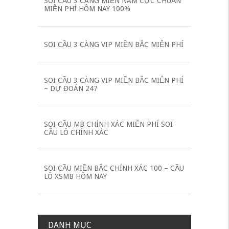
SOI CẦU 3 CÀNG MIỀN NAM CỰC CHUẨN
MIỄN PHÍ HÔM NAY 100%
SOI CẦU 3 CÀNG VIP MIỀN BẮC MIỄN PHÍ
SOI CẦU 3 CÀNG VIP MIỀN BẮC MIỄN PHÍ
– DỰ ĐOÁN 247
SOI CẦU MB CHÍNH XÁC MIỄN PHÍ SOI
CẦU LÔ CHÍNH XÁC
SOI CẦU MIỀN BẮC CHÍNH XÁC 100 – CẦU
LÔ XSMB HÔM NAY
DANH MỤC