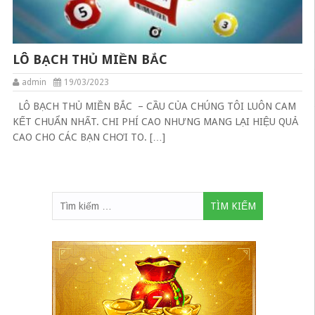
LÔ BẠCH THỦ MIỀN BẮC
admin
19/03/2023
LÔ BẠCH THỦ MIỀN BẮC – CẦU CỦA CHÚNG TÔI LUÔN CAM
KẾT CHUẨN NHẤT. CHI PHÍ CAO NHƯNG MANG LẠI HIỆU QUẢ
CAO CHO CÁC BẠN CHƠI TO. […]
Tìm
kiếm
cho: