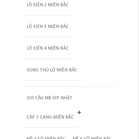
LÔ XIÊN 2 MIỀN BẮC
LÔ XIÊN 3 MIỀN BẮC
LÔ XIÊN 4 MIỀN BẮC
SONG THỦ LÔ MIỀN BẮC
SOI CẦU MB VÍP NHẤT
CẶP 3 CÀNG MIỀN BẮC
ĐỀ 4 SỐ MIỀN BẮC
ĐỀ 6 SỐ MIỀN BẮC