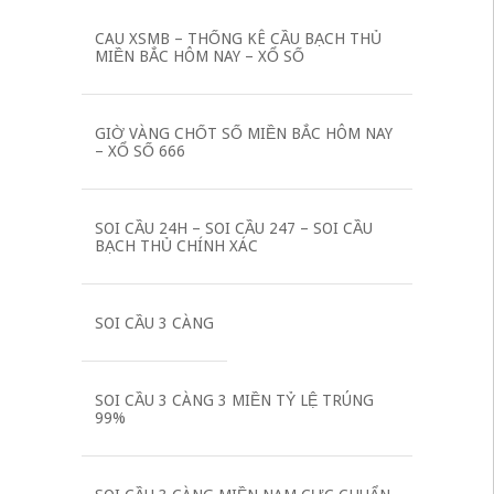
CAU XSMB – THỐNG KÊ CẦU BẠCH THỦ
MIỀN BẮC HÔM NAY – XỔ SỐ
GIỜ VÀNG CHỐT SỐ MIỀN BẮC HÔM NAY
– XỔ SỐ 666
SOI CẦU 24H – SOI CẦU 247 – SOI CẦU
BẠCH THỦ CHÍNH XÁC
SOI CẦU 3 CÀNG
SOI CẦU 3 CÀNG 3 MIỀN TỶ LỆ TRÚNG
99%