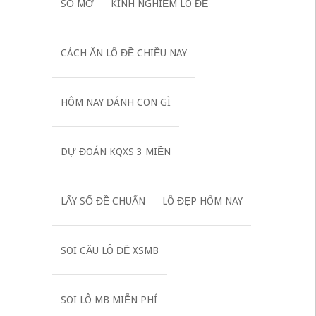
SỔ MƠ
KINH NGHIỆM LÔ ĐỀ
CÁCH ĂN LÔ ĐỀ CHIỀU NAY
HÔM NAY ĐÁNH CON GÌ
DỰ ĐOÁN KQXS 3 MIỀN
LẤY SỐ ĐỀ CHUẨN
LÔ ĐẸP HÔM NAY
SOI CẦU LÔ ĐỀ XSMB
SOI LÔ MB MIỄN PHÍ