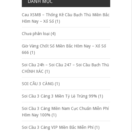
DANH MỤC
Cau XSMB – Thống Kê Cầu Bạch Thủ Miền Bắc
Hôm Nay – Xổ Số
(1)
Chưa phân loại
(4)
Giờ Vàng Chốt Số Miền Bắc Hôm Nay – Xổ Số
666
(1)
Soi Cầu 24h – Soi Cầu 247 – Soi Cầu Bạch Thủ
CHÍNH XÁC
(1)
SOI CẦU 3 CÀNG
(1)
Soi Cầu 3 Càng 3 Miền Tỷ Lệ Trúng 99%
(1)
Soi Cầu 3 Càng Miền Nam Cực Chuẩn Miễn Phí
Hôm Nay 100%
(1)
Soi Cầu 3 Càng VIP Miền Bắc Miễn Phí
(1)