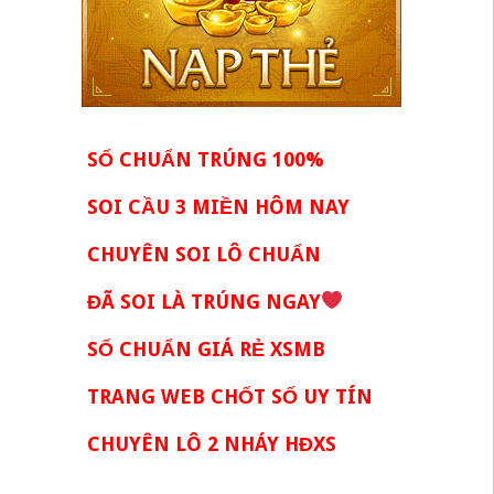
SỐ CHUẨN TRÚNG 100%
SOI CẦU 3 MIỀN HÔM NAY
CHUYÊN SOI LÔ CHUẨN
ĐÃ SOI LÀ TRÚNG NGAY
SỐ CHUẨN GIÁ RẺ XSMB
TRANG WEB CHỐT SỐ UY TÍN
CHUYÊN LÔ 2 NHÁY HĐXS