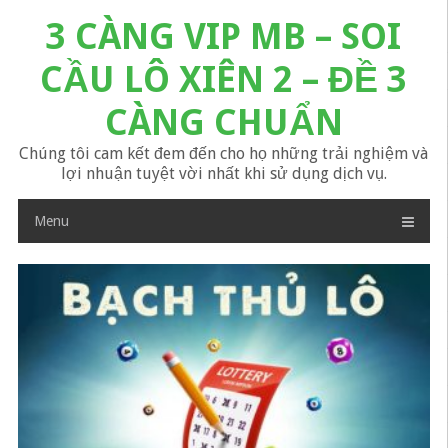
Skip
3 CÀNG VIP MB – SOI
to
content
CẦU LÔ XIÊN 2 – ĐỀ 3
CÀNG CHUẨN
Chúng tôi cam kết đem đến cho họ những trải nghiệm và
lợi nhuận tuyệt vời nhất khi sử dụng dịch vụ.
Menu