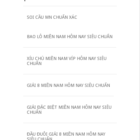
SOI CẦU MN CHUẨN XÁC
BAO LÔ MIỀN NAM HÔM NAY SIÊU CHUẨN
XÍU CHỦ MIỀN NAM VÍP HÔM NAY SIÊU
CHUẨN
GIẢI 8 MIỀN NAM HÔM NAY SIÊU CHUẨN
GIẢI ĐẶC BIỆT MIỀN NAM HÔM NAY SIÊU
CHUẨN
ĐẦU ĐUÔI GIẢI 8 MIỀN NAM HÔM NAY
SIÊU CHUẨN