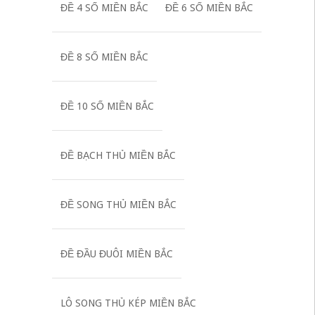
ĐỀ 4 SỐ MIỀN BẮC
ĐỀ 6 SỐ MIỀN BẮC
ĐỀ 8 SỐ MIỀN BẮC
ĐỀ 10 SỐ MIỀN BẮC
ĐỀ BẠCH THỦ MIỀN BẮC
ĐỀ SONG THỦ MIỀN BẮC
ĐỀ ĐẦU ĐUÔI MIỀN BẮC
LÔ SONG THỦ KÉP MIỀN BẮC