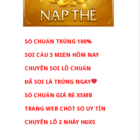
SỐ CHUẨN TRÚNG 100%
SOI CẦU 3 MIỀN HÔM NAY
CHUYÊN SOI LÔ CHUẨN
ĐÃ SOI LÀ TRÚNG NGAY
SỐ CHUẨN GIÁ RẺ XSMB
TRANG WEB CHỐT SỐ UY TÍN
CHUYÊN LÔ 2 NHÁY HĐXS