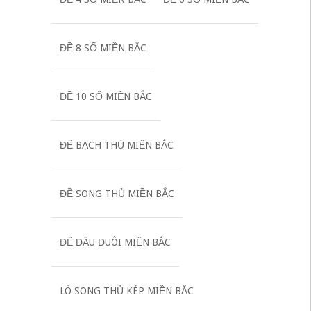
ĐỀ 8 SỐ MIỀN BẮC
ĐỀ 10 SỐ MIỀN BẮC
ĐỀ BẠCH THỦ MIỀN BẮC
ĐỀ SONG THỦ MIỀN BẮC
ĐỀ ĐẦU ĐUÔI MIỀN BẮC
LÔ SONG THỦ KÉP MIỀN BẮC