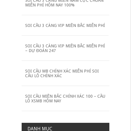
SOI CẦU 3 CÀNG MIỀN NAM CỰC CHUẨN
MIỄN PHÍ HÔM NAY 100%
SOI CẦU 3 CÀNG VIP MIỀN BẮC MIỄN PHÍ
SOI CẦU 3 CÀNG VIP MIỀN BẮC MIỄN PHÍ
– DỰ ĐOÁN 247
SOI CẦU MB CHÍNH XÁC MIỄN PHÍ SOI
CẦU LÔ CHÍNH XÁC
SOI CẦU MIỀN BẮC CHÍNH XÁC 100 – CẦU
LÔ XSMB HÔM NAY
DANH MỤC