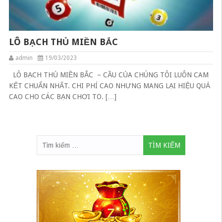
LÔ BẠCH THỦ MIỀN BẮC
admin
19/03/2023
LÔ BẠCH THỦ MIỀN BẮC – CẦU CỦA CHÚNG TÔI LUÔN CAM
KẾT CHUẨN NHẤT. CHI PHÍ CAO NHƯNG MANG LẠI HIỆU QUẢ
CAO CHO CÁC BẠN CHƠI TO. […]
Tìm
kiếm
cho: