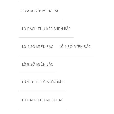
3 CÀNG VIP MIỀN BẮC
LÔ BẠCH THỦ KÉP MIỀN BẮC
LÔ 4 SỐ MIỀN BẮC
LÔ 6 SỐ MIỀN BẮC
LÔ 8 SỐ MIỀN BẮC
DÀN LÔ 10 SỐ MIỀN BẮC
LÔ BẠCH THỦ MIỀN BẮC