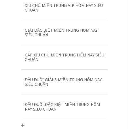
XÍU CHỦ MIỀN TRUNG VÍP HÔM NAY SIÊU
CHUẨN
GIẢI ĐẶC BIỆT MIỀN TRUNG HÔM NAY
SIÊU CHUẨN
CẶP XÍU CHỦ MIỀN TRUNG HÔM NAY SIÊU
CHUẨN
ĐẦU ĐUÔI GIẢI 8 MIỀN TRUNG HÔM NAY
SIÊU CHUẨN
ĐẦU ĐUÔI ĐẶC BIỆT MIỀN TRUNG HÔM
NAY SIÊU CHUẨN