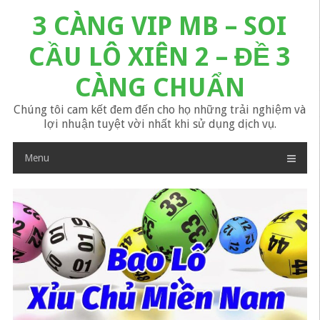
Skip
3 CÀNG VIP MB – SOI
to
content
CẦU LÔ XIÊN 2 – ĐỀ 3
CÀNG CHUẨN
Chúng tôi cam kết đem đến cho họ những trải nghiệm và
lợi nhuận tuyệt vời nhất khi sử dụng dịch vụ.
Menu