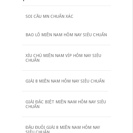
SOI CẦU MN CHUẨN XÁC
BAO LÔ MIỀN NAM HÔM NAY SIÊU CHUẨN
XÍU CHỦ MIỀN NAM VÍP HÔM NAY SIÊU
CHUẨN
GIẢI 8 MIỀN NAM HÔM NAY SIÊU CHUẨN
GIẢI ĐẶC BIỆT MIỀN NAM HÔM NAY SIÊU
CHUẨN
ĐẦU ĐUÔI GIẢI 8 MIỀN NAM HÔM NAY
SIÊU CHUẨN