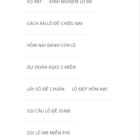
SỔ MƠ
KINH NGHIỆM LÔ ĐỀ
CÁCH ĂN LÔ ĐỀ CHIỀU NAY
HÔM NAY ĐÁNH CON GÌ
DỰ ĐOÁN KQXS 3 MIỀN
LẤY SỐ ĐỀ CHUẨN
LÔ ĐẸP HÔM NAY
SOI CẦU LÔ ĐỀ XSMB
SOI LÔ MB MIỄN PHÍ