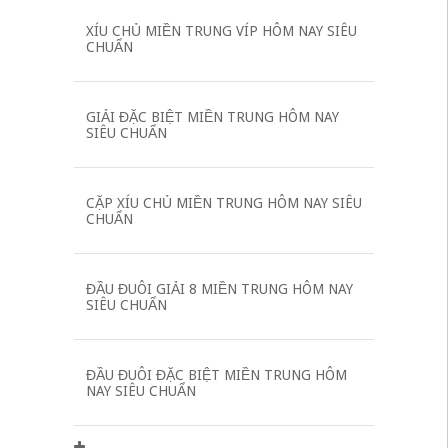
XÍU CHỦ MIỀN TRUNG VÍP HÔM NAY SIÊU
CHUẨN
GIẢI ĐẶC BIỆT MIỀN TRUNG HÔM NAY
SIÊU CHUẨN
CẶP XÍU CHỦ MIỀN TRUNG HÔM NAY SIÊU
CHUẨN
ĐẦU ĐUÔI GIẢI 8 MIỀN TRUNG HÔM NAY
SIÊU CHUẨN
ĐẦU ĐUÔI ĐẶC BIỆT MIỀN TRUNG HÔM
NAY SIÊU CHUẨN