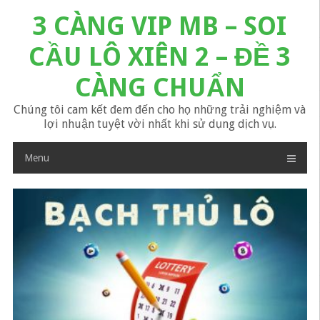
Skip
3 CÀNG VIP MB – SOI
to
content
CẦU LÔ XIÊN 2 – ĐỀ 3
CÀNG CHUẨN
Chúng tôi cam kết đem đến cho họ những trải nghiệm và
lợi nhuận tuyệt vời nhất khi sử dụng dịch vụ.
Menu