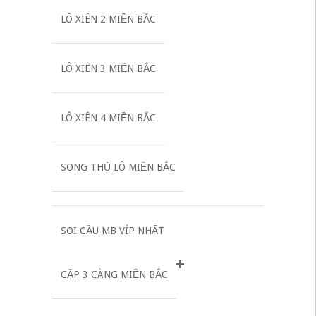
LÔ XIÊN 2 MIỀN BẮC
LÔ XIÊN 3 MIỀN BẮC
LÔ XIÊN 4 MIỀN BẮC
SONG THỦ LÔ MIỀN BẮC
SOI CẦU MB VÍP NHẤT
CẶP 3 CÀNG MIỀN BẮC