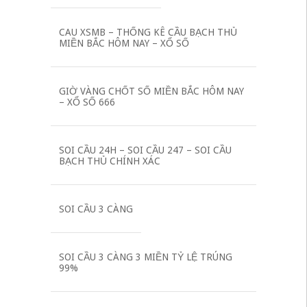
CAU XSMB – THỐNG KÊ CẦU BẠCH THỦ
MIỀN BẮC HÔM NAY – XỔ SỐ
GIỜ VÀNG CHỐT SỐ MIỀN BẮC HÔM NAY
– XỔ SỐ 666
SOI CẦU 24H – SOI CẦU 247 – SOI CẦU
BẠCH THỦ CHÍNH XÁC
SOI CẦU 3 CÀNG
SOI CẦU 3 CÀNG 3 MIỀN TỶ LỆ TRÚNG
99%