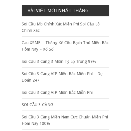
BÀI VIẾT MỚI NHẤT THÁNG
Soi Cầu Mb Chính Xác Miễn Phí Soi Cầu Lô
Chính Xác
Cau XSMB – Thống Kê Cầu Bạch Thủ Miền Bắc
Hôm Nay – Xổ Số
Soi Cầu 3 Càng 3 Miền Tỷ Lệ Trúng 99%
Soi Cầu 3 Càng VIP Miền Bắc Miễn Phí – Dự
Đoán 247
Soi Cầu 3 Càng VIP Miền Bắc Miễn Phí
SOI CẦU 3 CÀNG
Soi Cầu 3 Càng Miền Nam Cực Chuẩn Miễn Phí
Hôm Nay 100%