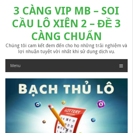
Skip
3 CÀNG VIP MB – SOI
to
content
CẦU LÔ XIÊN 2 – ĐỀ 3
CÀNG CHUẨN
Chúng tôi cam kết đem đến cho họ những trải nghiệm và
lợi nhuận tuyệt vời nhất khi sử dụng dịch vụ.
Menu