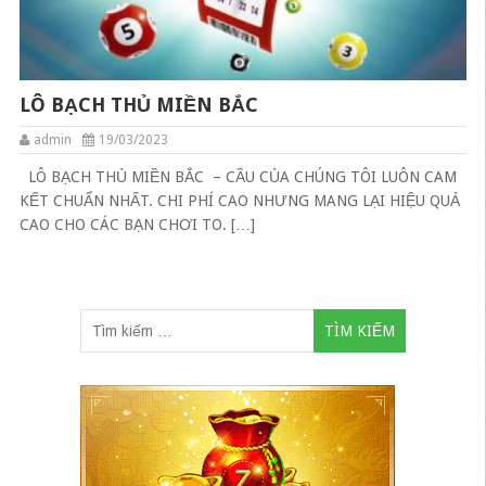
LÔ BẠCH THỦ MIỀN BẮC
admin
19/03/2023
LÔ BẠCH THỦ MIỀN BẮC – CẦU CỦA CHÚNG TÔI LUÔN CAM
KẾT CHUẨN NHẤT. CHI PHÍ CAO NHƯNG MANG LẠI HIỆU QUẢ
CAO CHO CÁC BẠN CHƠI TO. […]
Tìm
kiếm
cho: