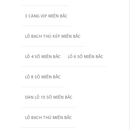
3 CÀNG VIP MIỀN BẮC
LÔ BẠCH THỦ KÉP MIỀN BẮC
LÔ 4 SỐ MIỀN BẮC
LÔ 6 SỐ MIỀN BẮC
LÔ 8 SỐ MIỀN BẮC
DÀN LÔ 10 SỐ MIỀN BẮC
LÔ BẠCH THỦ MIỀN BẮC