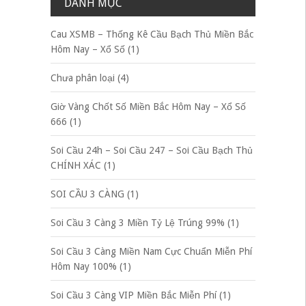
DANH MỤC
Cau XSMB – Thống Kê Cầu Bạch Thủ Miền Bắc
Hôm Nay – Xổ Số
(1)
Chưa phân loại
(4)
Giờ Vàng Chốt Số Miền Bắc Hôm Nay – Xổ Số
666
(1)
Soi Cầu 24h – Soi Cầu 247 – Soi Cầu Bạch Thủ
CHÍNH XÁC
(1)
SOI CẦU 3 CÀNG
(1)
Soi Cầu 3 Càng 3 Miền Tỷ Lệ Trúng 99%
(1)
Soi Cầu 3 Càng Miền Nam Cực Chuẩn Miễn Phí
Hôm Nay 100%
(1)
Soi Cầu 3 Càng VIP Miền Bắc Miễn Phí
(1)