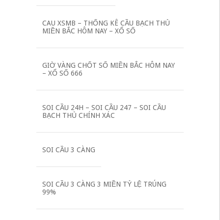
CAU XSMB – THỐNG KÊ CẦU BẠCH THỦ
MIỀN BẮC HÔM NAY – XỔ SỐ
GIỜ VÀNG CHỐT SỐ MIỀN BẮC HÔM NAY
– XỔ SỐ 666
SOI CẦU 24H – SOI CẦU 247 – SOI CẦU
BẠCH THỦ CHÍNH XÁC
SOI CẦU 3 CÀNG
SOI CẦU 3 CÀNG 3 MIỀN TỶ LỆ TRÚNG
99%