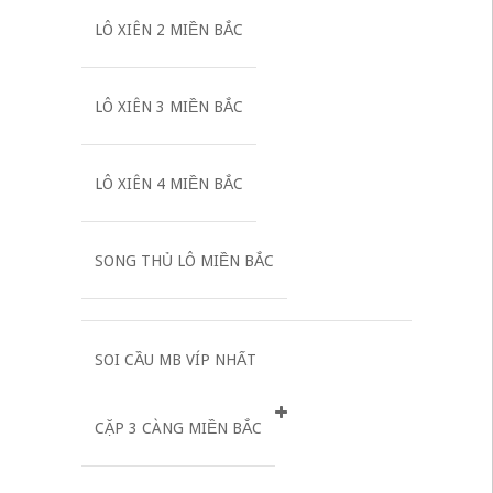
LÔ XIÊN 2 MIỀN BẮC
LÔ XIÊN 3 MIỀN BẮC
LÔ XIÊN 4 MIỀN BẮC
SONG THỦ LÔ MIỀN BẮC
SOI CẦU MB VÍP NHẤT
CẶP 3 CÀNG MIỀN BẮC