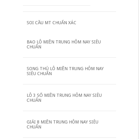
SOI CẦU MT CHUẨN XÁC
BAO LÔ MIỀN TRUNG HÔM NAY SIÊU
CHUẨN
SONG THỦ LÔ MIỀN TRUNG HÔM NAY
SIÊU CHUẨN
LÔ 3 SỐ MIỀN TRUNG HÔM NAY SIÊU
CHUẨN
GIẢI 8 MIỀN TRUNG HÔM NAY SIÊU
CHUẨN