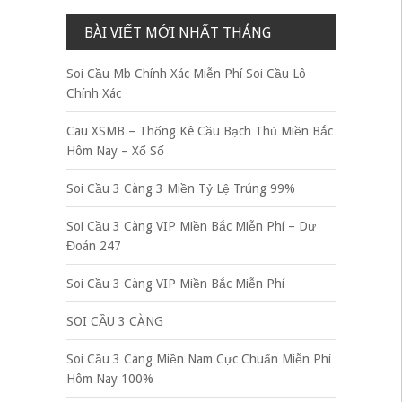
BÀI VIẾT MỚI NHẤT THÁNG
Soi Cầu Mb Chính Xác Miễn Phí Soi Cầu Lô
Chính Xác
Cau XSMB – Thống Kê Cầu Bạch Thủ Miền Bắc
Hôm Nay – Xổ Số
Soi Cầu 3 Càng 3 Miền Tỷ Lệ Trúng 99%
Soi Cầu 3 Càng VIP Miền Bắc Miễn Phí – Dự
Đoán 247
Soi Cầu 3 Càng VIP Miền Bắc Miễn Phí
SOI CẦU 3 CÀNG
Soi Cầu 3 Càng Miền Nam Cực Chuẩn Miễn Phí
Hôm Nay 100%