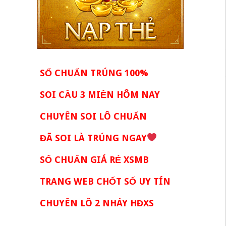
SỐ CHUẨN TRÚNG 100%
SOI CẦU 3 MIỀN HÔM NAY
CHUYÊN SOI LÔ CHUẨN
ĐÃ SOI LÀ TRÚNG NGAY
SỐ CHUẨN GIÁ RẺ XSMB
TRANG WEB CHỐT SỐ UY TÍN
CHUYÊN LÔ 2 NHÁY HĐXS