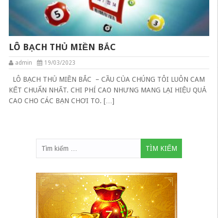
LÔ BẠCH THỦ MIỀN BẮC
admin
19/03/2023
LÔ BẠCH THỦ MIỀN BẮC – CẦU CỦA CHÚNG TÔI LUÔN CAM
KẾT CHUẨN NHẤT. CHI PHÍ CAO NHƯNG MANG LẠI HIỆU QUẢ
CAO CHO CÁC BẠN CHƠI TO. […]
Tìm
kiếm
cho: