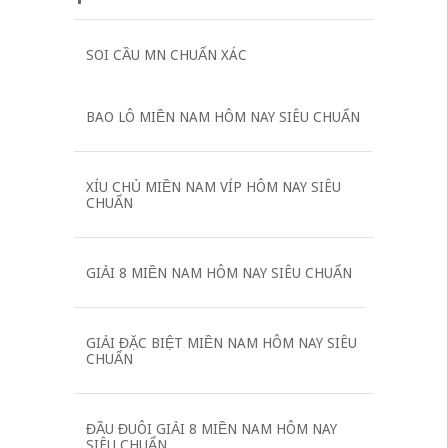
SOI CẦU MN CHUẨN XÁC
BAO LÔ MIỀN NAM HÔM NAY SIÊU CHUẨN
XÍU CHỦ MIỀN NAM VÍP HÔM NAY SIÊU
CHUẨN
GIẢI 8 MIỀN NAM HÔM NAY SIÊU CHUẨN
GIẢI ĐẶC BIỆT MIỀN NAM HÔM NAY SIÊU
CHUẨN
ĐẦU ĐUÔI GIẢI 8 MIỀN NAM HÔM NAY
SIÊU CHUẨN