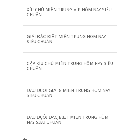
XÍU CHỦ MIỀN TRUNG VÍP HÔM NAY SIÊU
CHUẨN
GIẢI ĐẶC BIỆT MIỀN TRUNG HÔM NAY
SIÊU CHUẨN
CẶP XÍU CHỦ MIỀN TRUNG HÔM NAY SIÊU
CHUẨN
ĐẦU ĐUÔI GIẢI 8 MIỀN TRUNG HÔM NAY
SIÊU CHUẨN
ĐẦU ĐUÔI ĐẶC BIỆT MIỀN TRUNG HÔM
NAY SIÊU CHUẨN