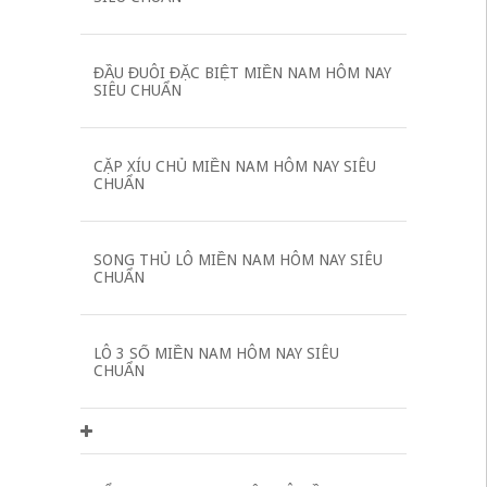
ĐẦU ĐUÔI ĐẶC BIỆT MIỀN NAM HÔM NAY
SIÊU CHUẨN
CẶP XÍU CHỦ MIỀN NAM HÔM NAY SIÊU
CHUẨN
SONG THỦ LÔ MIỀN NAM HÔM NAY SIÊU
CHUẨN
LÔ 3 SỐ MIỀN NAM HÔM NAY SIÊU
CHUẨN