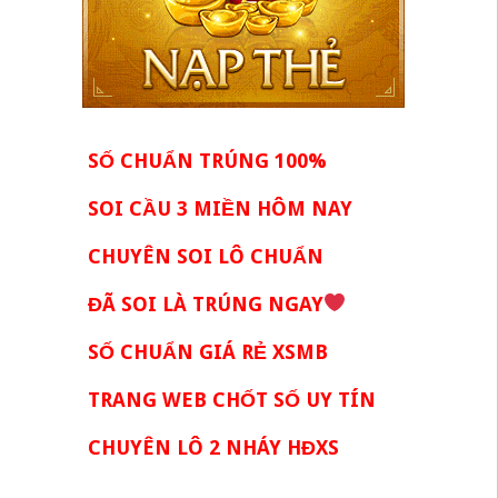
SỐ CHUẨN TRÚNG 100%
SOI CẦU 3 MIỀN HÔM NAY
CHUYÊN SOI LÔ CHUẨN
ĐÃ SOI LÀ TRÚNG NGAY
SỐ CHUẨN GIÁ RẺ XSMB
TRANG WEB CHỐT SỐ UY TÍN
CHUYÊN LÔ 2 NHÁY HĐXS