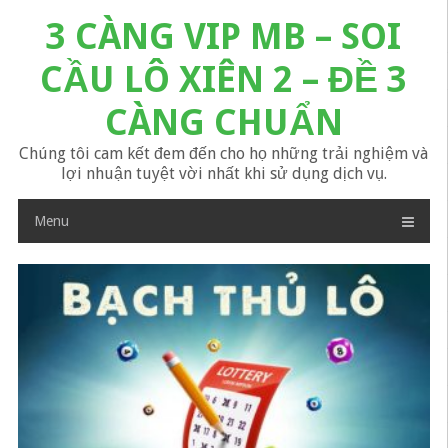
Skip
3 CÀNG VIP MB – SOI
to
content
CẦU LÔ XIÊN 2 – ĐỀ 3
CÀNG CHUẨN
Chúng tôi cam kết đem đến cho họ những trải nghiệm và
lợi nhuận tuyệt vời nhất khi sử dụng dịch vụ.
Menu