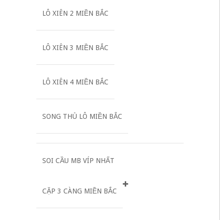
LÔ XIÊN 2 MIỀN BẮC
LÔ XIÊN 3 MIỀN BẮC
LÔ XIÊN 4 MIỀN BẮC
SONG THỦ LÔ MIỀN BẮC
SOI CẦU MB VÍP NHẤT
CẶP 3 CÀNG MIỀN BẮC