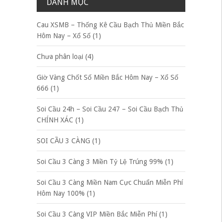
DANH MỤC
Cau XSMB – Thống Kê Cầu Bạch Thủ Miền Bắc
Hôm Nay – Xổ Số
(1)
Chưa phân loại
(4)
Giờ Vàng Chốt Số Miền Bắc Hôm Nay – Xổ Số
666
(1)
Soi Cầu 24h – Soi Cầu 247 – Soi Cầu Bạch Thủ
CHÍNH XÁC
(1)
SOI CẦU 3 CÀNG
(1)
Soi Cầu 3 Càng 3 Miền Tỷ Lệ Trúng 99%
(1)
Soi Cầu 3 Càng Miền Nam Cực Chuẩn Miễn Phí
Hôm Nay 100%
(1)
Soi Cầu 3 Càng VIP Miền Bắc Miễn Phí
(1)