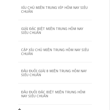
XÍU CHỦ MIỀN TRUNG VÍP HÔM NAY SIÊU
CHUẨN
GIẢI ĐẶC BIỆT MIỀN TRUNG HÔM NAY
SIÊU CHUẨN
CẶP XÍU CHỦ MIỀN TRUNG HÔM NAY SIÊU
CHUẨN
ĐẦU ĐUÔI GIẢI 8 MIỀN TRUNG HÔM NAY
SIÊU CHUẨN
ĐẦU ĐUÔI ĐẶC BIỆT MIỀN TRUNG HÔM
NAY SIÊU CHUẨN