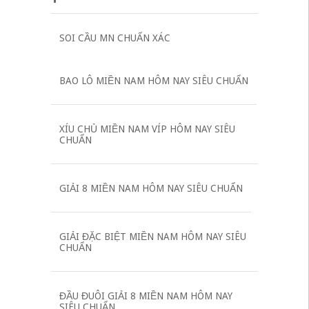
SOI CẦU MN CHUẨN XÁC
BAO LÔ MIỀN NAM HÔM NAY SIÊU CHUẨN
XÍU CHỦ MIỀN NAM VÍP HÔM NAY SIÊU
CHUẨN
GIẢI 8 MIỀN NAM HÔM NAY SIÊU CHUẨN
GIẢI ĐẶC BIỆT MIỀN NAM HÔM NAY SIÊU
CHUẨN
ĐẦU ĐUÔI GIẢI 8 MIỀN NAM HÔM NAY
SIÊU CHUẨN