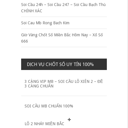
Soi Cầu 24h – Soi Cầu 247 – Soi Cầu Bạch Thủ
CHÍNH XÁC
Soi Cau Mb Rong Bach Kim
Giờ Vàng Chốt Số Miền Bắc Hôm Nay – Xổ Số
666
DỊCH VỤ CHỐT SỐ UY TÍN 100%
3 CÀNG VIP MB – SOI CẦU LÔ XIÊN 2 – ĐỀ
3 CÀNG CHUẨN
SOI CẦU MB CHUẨN 100%
LÔ 2 NHÁY MIỀN BẮC