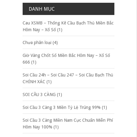
DANH MỤC
Cau XSMB – Thống Kê Cầu Bạch Thủ Miền Bắc
Hôm Nay – Xổ Số
(1)
Chưa phân loại
(4)
Giờ Vàng Chốt Số Miền Bắc Hôm Nay – Xổ Số
666
(1)
Soi Cầu 24h – Soi Cầu 247 – Soi Cầu Bạch Thủ
CHÍNH XÁC
(1)
SOI CẦU 3 CÀNG
(1)
Soi Cầu 3 Càng 3 Miền Tỷ Lệ Trúng 99%
(1)
Soi Cầu 3 Càng Miền Nam Cực Chuẩn Miễn Phí
Hôm Nay 100%
(1)