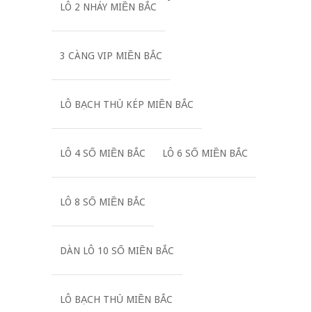
LÔ 2 NHÁY MIỀN BẮC
3 CÀNG VIP MIỀN BẮC
LÔ BẠCH THỦ KÉP MIỀN BẮC
LÔ 4 SỐ MIỀN BẮC
LÔ 6 SỐ MIỀN BẮC
LÔ 8 SỐ MIỀN BẮC
DÀN LÔ 10 SỐ MIỀN BẮC
LÔ BẠCH THỦ MIỀN BẮC