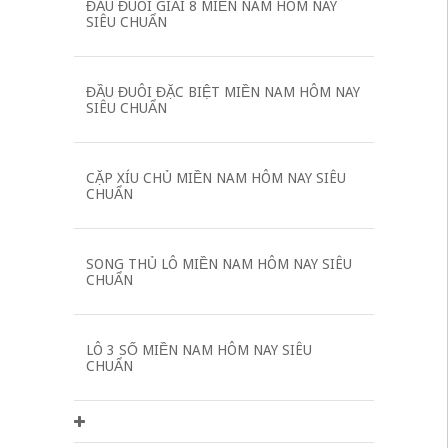
ĐẦU ĐUÔI GIẢI 8 MIỀN NAM HÔM NAY
SIÊU CHUẨN
ĐẦU ĐUÔI ĐẶC BIỆT MIỀN NAM HÔM NAY
SIÊU CHUẨN
CẶP XÍU CHỦ MIỀN NAM HÔM NAY SIÊU
CHUẨN
SONG THỦ LÔ MIỀN NAM HÔM NAY SIÊU
CHUẨN
LÔ 3 SỐ MIỀN NAM HÔM NAY SIÊU
CHUẨN