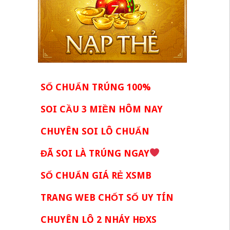
SỐ CHUẨN TRÚNG 100%
SOI CẦU 3 MIỀN HÔM NAY
CHUYÊN SOI LÔ CHUẨN
ĐÃ SOI LÀ TRÚNG NGAY
SỐ CHUẨN GIÁ RẺ XSMB
TRANG WEB CHỐT SỐ UY TÍN
CHUYÊN LÔ 2 NHÁY HĐXS