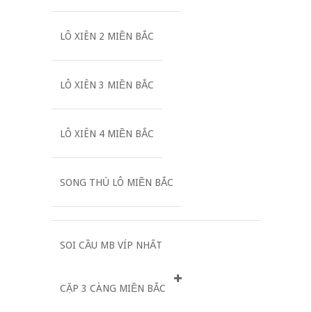
LÔ XIÊN 2 MIỀN BẮC
LÔ XIÊN 3 MIỀN BẮC
LÔ XIÊN 4 MIỀN BẮC
SONG THỦ LÔ MIỀN BẮC
SOI CẦU MB VÍP NHẤT
CẶP 3 CÀNG MIỀN BẮC