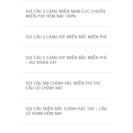
SOI CẦU 3 CÀNG MIỀN NAM CỰC CHUẨN
MIỄN PHÍ HÔM NAY 100%
SOI CẦU 3 CÀNG VIP MIỀN BẮC MIỄN PHÍ
SOI CẦU 3 CÀNG VIP MIỀN BẮC MIỄN PHÍ
– DỰ ĐOÁN 247
SOI CẦU MB CHÍNH XÁC MIỄN PHÍ SOI
CẦU LÔ CHÍNH XÁC
SOI CẦU MIỀN BẮC CHÍNH XÁC 100 – CẦU
LÔ XSMB HÔM NAY