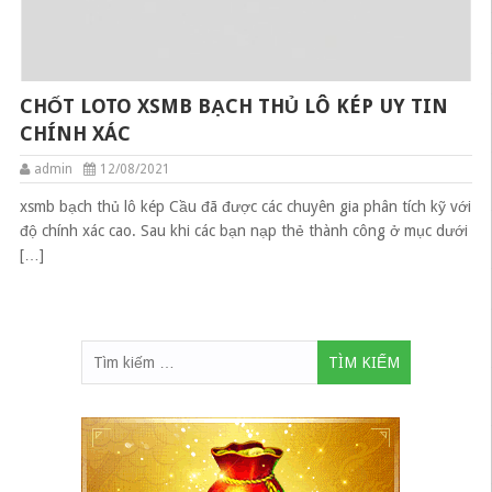
CHỐT LOTO XSMB BẠCH THỦ LÔ KÉP UY TIN
CHÍNH XÁC
admin
12/08/2021
xsmb bạch thủ lô kép Cầu đã được các chuyên gia phân tích kỹ với
độ chính xác cao. Sau khi các bạn nạp thẻ thành công ở mục dưới
[…]
Tìm
kiếm
cho: