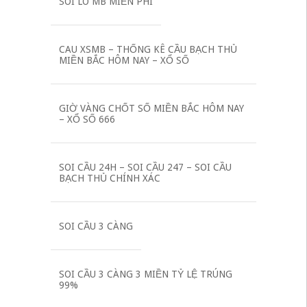
SOI LÔ MB MIỄN PHÍ
CAU XSMB – THỐNG KÊ CẦU BẠCH THỦ
MIỀN BẮC HÔM NAY – XỔ SỐ
GIỜ VÀNG CHỐT SỐ MIỀN BẮC HÔM NAY
– XỔ SỐ 666
SOI CẦU 24H – SOI CẦU 247 – SOI CẦU
BẠCH THỦ CHÍNH XÁC
SOI CẦU 3 CÀNG
SOI CẦU 3 CÀNG 3 MIỀN TỶ LỆ TRÚNG
99%