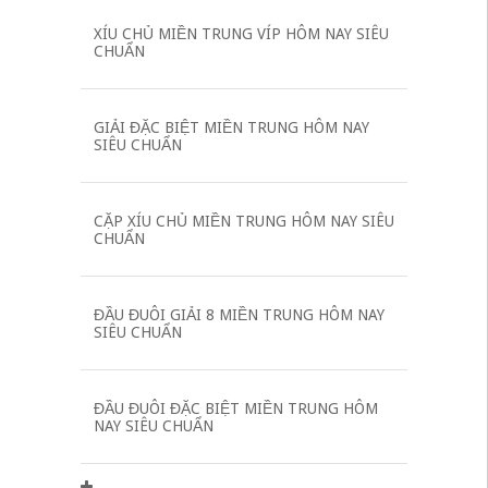
XÍU CHỦ MIỀN TRUNG VÍP HÔM NAY SIÊU
CHUẨN
GIẢI ĐẶC BIỆT MIỀN TRUNG HÔM NAY
SIÊU CHUẨN
CẶP XÍU CHỦ MIỀN TRUNG HÔM NAY SIÊU
CHUẨN
ĐẦU ĐUÔI GIẢI 8 MIỀN TRUNG HÔM NAY
SIÊU CHUẨN
ĐẦU ĐUÔI ĐẶC BIỆT MIỀN TRUNG HÔM
NAY SIÊU CHUẨN