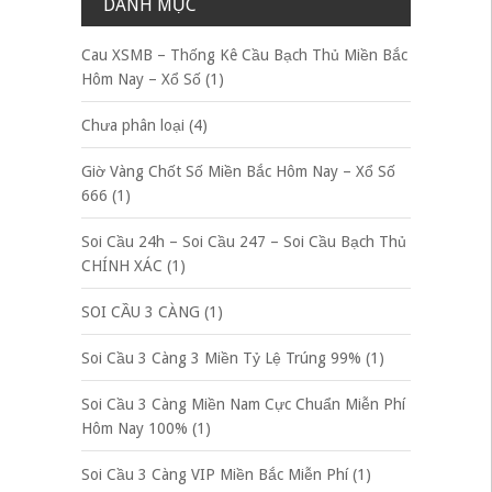
DANH MỤC
Cau XSMB – Thống Kê Cầu Bạch Thủ Miền Bắc
Hôm Nay – Xổ Số
(1)
Chưa phân loại
(4)
Giờ Vàng Chốt Số Miền Bắc Hôm Nay – Xổ Số
666
(1)
Soi Cầu 24h – Soi Cầu 247 – Soi Cầu Bạch Thủ
CHÍNH XÁC
(1)
SOI CẦU 3 CÀNG
(1)
Soi Cầu 3 Càng 3 Miền Tỷ Lệ Trúng 99%
(1)
Soi Cầu 3 Càng Miền Nam Cực Chuẩn Miễn Phí
Hôm Nay 100%
(1)
Soi Cầu 3 Càng VIP Miền Bắc Miễn Phí
(1)