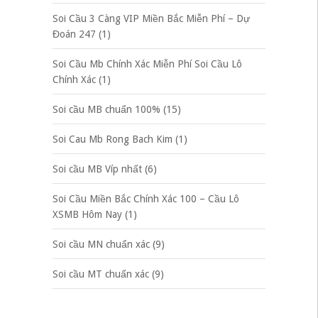
Soi Cầu 3 Càng VIP Miền Bắc Miễn Phí – Dự
Đoán 247
(1)
Soi Cầu Mb Chính Xác Miễn Phí Soi Cầu Lô
Chính Xác
(1)
Soi cầu MB chuẩn 100%
(15)
Soi Cau Mb Rong Bach Kim
(1)
Soi cầu MB Víp nhất
(6)
Soi Cầu Miền Bắc Chính Xác 100 – Cầu Lô
XSMB Hôm Nay
(1)
Soi cầu MN chuẩn xác
(9)
Soi cầu MT chuẩn xác
(9)