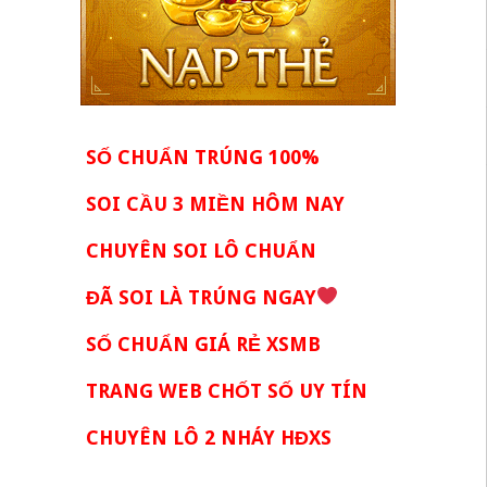
SỐ CHUẨN TRÚNG 100%
SOI CẦU 3 MIỀN HÔM NAY
CHUYÊN SOI LÔ CHUẨN
ĐÃ SOI LÀ TRÚNG NGAY
SỐ CHUẨN GIÁ RẺ XSMB
TRANG WEB CHỐT SỐ UY TÍN
CHUYÊN LÔ 2 NHÁY HĐXS