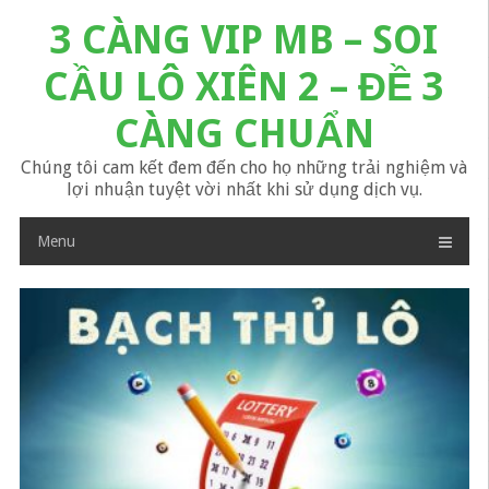
Skip
3 CÀNG VIP MB – SOI
to
content
CẦU LÔ XIÊN 2 – ĐỀ 3
CÀNG CHUẨN
Chúng tôi cam kết đem đến cho họ những trải nghiệm và
lợi nhuận tuyệt vời nhất khi sử dụng dịch vụ.
Menu