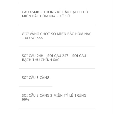
CAU XSMB – THỐNG KÊ CẦU BẠCH THỦ
MIỀN BẮC HÔM NAY – XỔ SỐ
GIỜ VÀNG CHỐT SỐ MIỀN BẮC HÔM NAY
– XỔ SỐ 666
SOI CẦU 24H – SOI CẦU 247 – SOI CẦU
BẠCH THỦ CHÍNH XÁC
SOI CẦU 3 CÀNG
SOI CẦU 3 CÀNG 3 MIỀN TỶ LỆ TRÚNG
99%