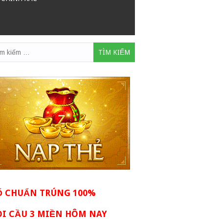
m
:
Ố CHUẨN TRÚNG 100%
OI CẦU 3 MIỀN HÔM NAY