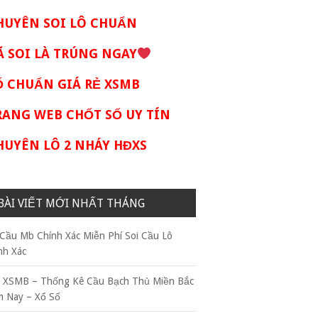
HUYÊN SOI LÔ CHUẨN
Ã SOI LÀ TRÚNG NGAY
Ố CHUẨN GIÁ RẺ XSMB
RANG WEB CHỐT SỐ UY TÍN
HUYÊN LÔ 2 NHÁY HĐXS
BÀI VIẾT MỚI NHẤT THÁNG
 Cầu Mb Chính Xác Miễn Phí Soi Cầu Lô
nh Xác
 XSMB – Thống Kê Cầu Bạch Thủ Miền Bắc
 Nay – Xổ Số