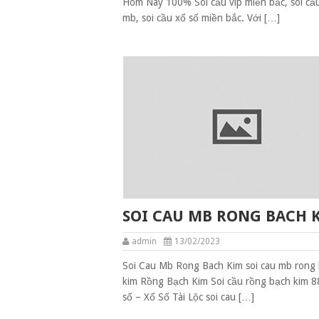
Hôm Nay 100% Soi cầu vip miền bắc, soi cầ
mb, soi cầu xổ số miền bắc. Với […]
SOI CAU MB RONG BACH 
admin
13/02/2023
Soi Cau Mb Rong Bach Kim soi cau mb rong
kim Rồng Bạch Kim Soi cầu rồng bạch kim 8
số – Xổ Số Tài Lộc soi cau […]