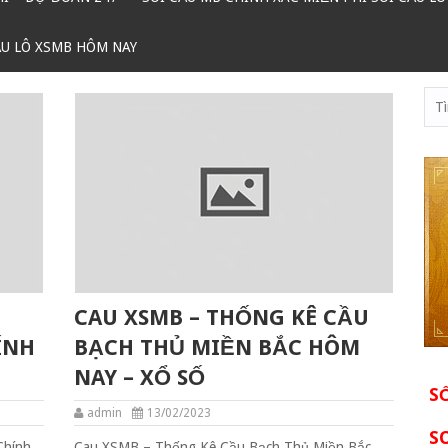
ẦU LÔ XSMB HÔM NAY
Tìm
kiế
cho
CAU XSMB – THỐNG KÊ CẦU
ÍNH
BẠCH THỦ MIỀN BẮC HÔM
NAY – XỔ SỐ
S
admin
13/02/2023
S
Chính
Cau XSMB – Thống Kê Cầu Bạch Thủ Miền Bắc