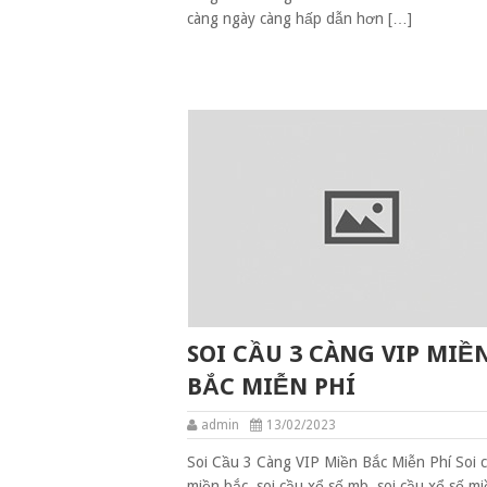
càng ngày càng hấp dẫn hơn […]
SOI CẦU 3 CÀNG VIP MIỀ
BẮC MIỄN PHÍ
admin
13/02/2023
Soi Cầu 3 Càng VIP Miền Bắc Miễn Phí Soi c
miền bắc, soi cầu xổ số mb, soi cầu xổ số mi