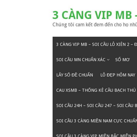
Skip
to
3 CÀNG VIP MB 
content
Chúng tôi cam kết đem đến cho họ nhữ
3 CÀNG VIP MB – SOI CẦU LÔ XIÊN 2 –
SOI CẦU MN CHUẨN XÁC
SỔ MƠ
LẤY SỐ ĐỀ CHUẨN
LÔ ĐẸP HÔM NAY
CAU XSMB – THỐNG KÊ CẦU BẠCH THỦ 
SOI CẦU 24H – SOI CẦU 247 – SOI CẦU
SOI CẦU 3 CÀNG MIỀN NAM CỰC CHUẨ
SOI CẦU 3 CÀNG VIP MIỀN BẮC MIỄN P