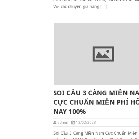
Với các chuyên gia hàng […]
SOI CẦU 3 CÀNG MIỀN N
CỰC CHUẨN MIỄN PHÍ H
NAY 100%
admin
13/02/2023
Soi Cầu 3 Càng Miền Nam Cực Chuẩn Miễn 