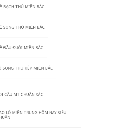
Ề BẠCH THỦ MIỀN BẮC
Ề SONG THỦ MIỀN BẮC
Ề ĐẦU ĐUÔI MIỀN BẮC
Ô SONG THỦ KÉP MIỀN BẮC
OI CẦU MT CHUẨN XÁC
AO LÔ MIỀN TRUNG HÔM NAY SIÊU
HUẨN