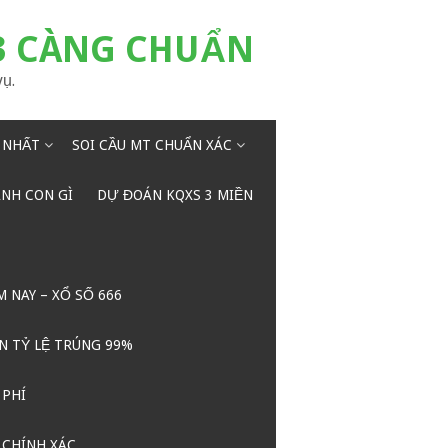
Ề 3 CÀNG CHUẨN
vụ.
P NHẤT
SOI CẦU MT CHUẨN XÁC
NH CON GÌ
DỰ ĐOÁN KQXS 3 MIỀN
 NAY – XỔ SỐ 666
ỀN TỶ LỆ TRÚNG 99%
 PHÍ
 CHÍNH XÁC