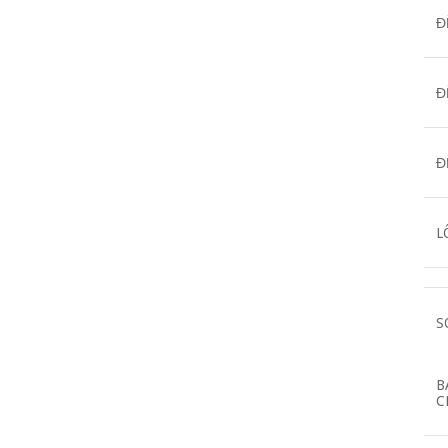
Đ
Đ
Đ
L
S
B
C