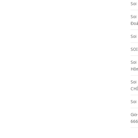
Soi
Soi
Đoá
Soi
SOI
Soi
Hô
Soi
CH
Soi
Giờ
666