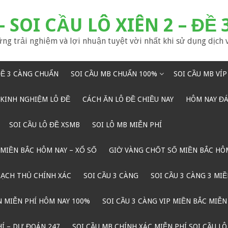
– SOI CẦU LÔ XIÊN 2 – Đ
ng trải nghiệm và lợi nhuận tuyệt vời nhất khi sử dụng dịch 
 ĐỀ 3 CÀNG CHUẨN
SOI CẦU MB CHUẨN 100%
SOI CẦU MB VÍ
KINH NGHIỆM LÔ ĐỀ
CÁCH ĂN LÔ ĐỀ CHIỀU NAY
HÔM NAY ĐÁ
SOI CẦU LÔ ĐỀ XSMB
SOI LÔ MB MIỄN PHÍ
MIỀN BẮC HÔM NAY – XỔ SỐ
GIỜ VÀNG CHỐT SỐ MIỀN BẮC HÔM
 BẠCH THỦ CHÍNH XÁC
SOI CẦU 3 CÀNG
SOI CẦU 3 CÀNG 3 MI
N MIỄN PHÍ HÔM NAY 100%
SOI CẦU 3 CÀNG VIP MIỀN BẮC MIỄN
HÍ – DỰ ĐOÁN 247
SOI CẦU MB CHÍNH XÁC MIỄN PHÍ SOI CẦU LÔ