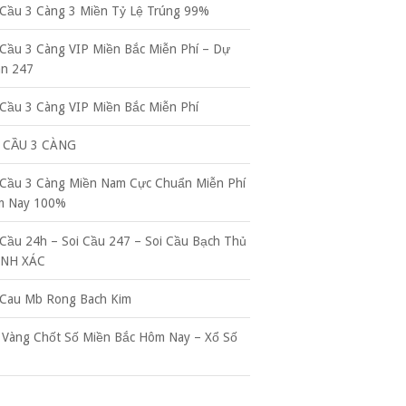
 Cầu 3 Càng 3 Miền Tỷ Lệ Trúng 99%
 Cầu 3 Càng VIP Miền Bắc Miễn Phí – Dự
n 247
 Cầu 3 Càng VIP Miền Bắc Miễn Phí
 CẦU 3 CÀNG
 Cầu 3 Càng Miền Nam Cực Chuẩn Miễn Phí
m Nay 100%
 Cầu 24h – Soi Cầu 247 – Soi Cầu Bạch Thủ
ÍNH XÁC
 Cau Mb Rong Bach Kim
 Vàng Chốt Số Miền Bắc Hôm Nay – Xổ Số