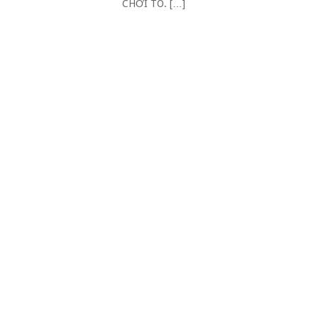
CHƠI TO. […]