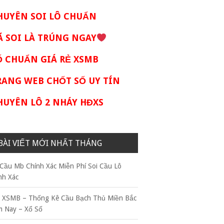
HUYÊN SOI LÔ CHUẨN
Ã SOI LÀ TRÚNG NGAY
Ố CHUẨN GIÁ RẺ XSMB
RANG WEB CHỐT SỐ UY TÍN
HUYÊN LÔ 2 NHÁY HĐXS
BÀI VIẾT MỚI NHẤT THÁNG
 Cầu Mb Chính Xác Miễn Phí Soi Cầu Lô
nh Xác
 XSMB – Thống Kê Cầu Bạch Thủ Miền Bắc
 Nay – Xổ Số