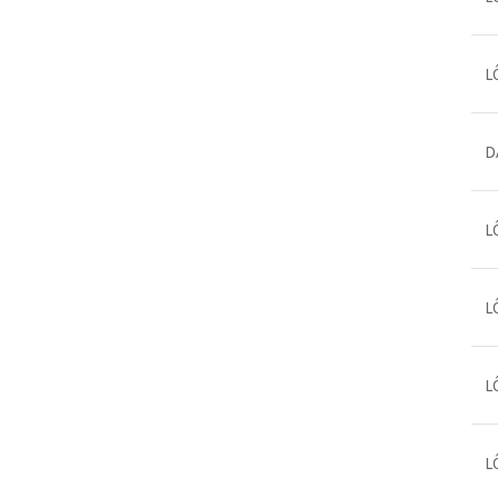
L
D
L
L
L
L