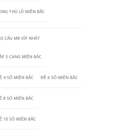
ONG THỦ LÔ MIỀN BẮC
OI CẦU MB VÍP NHẤT
ẶP 3 CÀNG MIỀN BẮC
Ề 4 SỐ MIỀN BẮC
ĐỀ 6 SỐ MIỀN BẮC
Ề 8 SỐ MIỀN BẮC
Ề 10 SỐ MIỀN BẮC