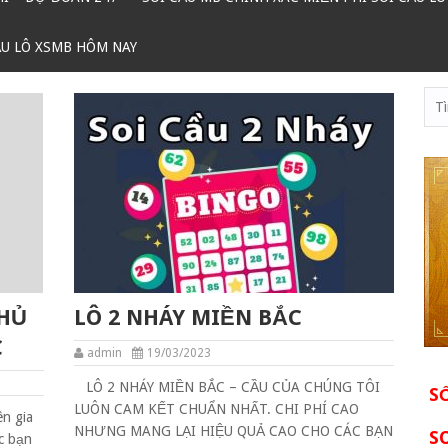
ẦU LÔ XSMB HÔM NAY
Tìm
kiế
cho
THỦ
LÔ 2 NHÁY MIỀN BẮC
C
admin
19/03/2023
LÔ 2 NHÁY MIỀN BẮC – CẦU CỦA CHÚNG TÔI
S
LUÔN CAM KẾT CHUẨN NHẤT. CHI PHÍ CAO
ên gia
NHƯNG MANG LẠI HIỆU QUẢ CAO CHO CÁC BẠN
S
ác bạn