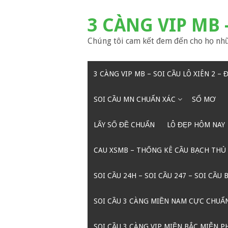
Skip
to
3 CÀNG VIP MB 
content
Chúng tôi cam kết đem đến cho họ nhữ
3 CÀNG VIP MB – SOI CẦU LÔ XIÊN 2 –
SOI CẦU MN CHUẨN XÁC
SỔ MƠ
LẤY SỐ ĐỀ CHUẨN
LÔ ĐẸP HÔM NAY
CAU XSMB – THỐNG KÊ CẦU BẠCH THỦ 
SOI CẦU 24H – SOI CẦU 247 – SOI CẦU
SOI CẦU 3 CÀNG MIỀN NAM CỰC CHUẨ
SOI CẦU 3 CÀNG VIP MIỀN BẮC MIỄN P