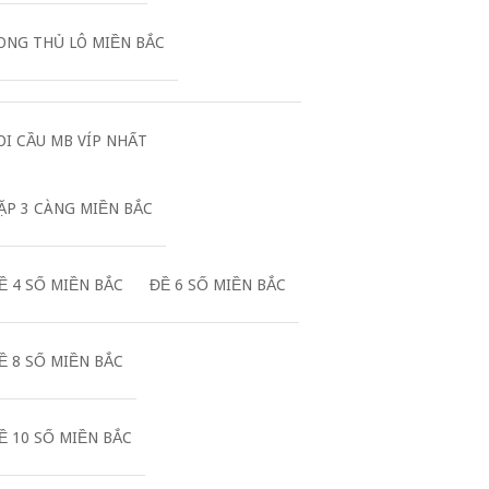
ONG THỦ LÔ MIỀN BẮC
OI CẦU MB VÍP NHẤT
ẶP 3 CÀNG MIỀN BẮC
Ề 4 SỐ MIỀN BẮC
ĐỀ 6 SỐ MIỀN BẮC
Ề 8 SỐ MIỀN BẮC
Ề 10 SỐ MIỀN BẮC