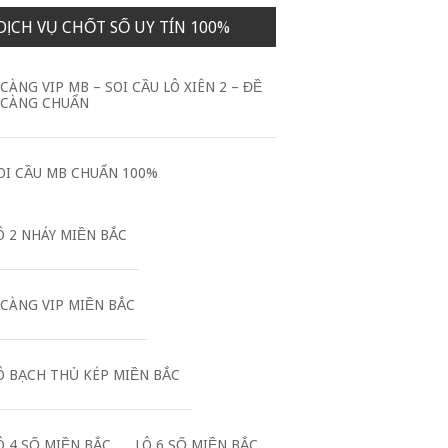
DỊCH VỤ CHỐT SỐ UY TÍN 100%
 CÀNG VIP MB – SOI CẦU LÔ XIÊN 2 – ĐỀ
 CÀNG CHUẨN
OI CẦU MB CHUẨN 100%
Ô 2 NHÁY MIỀN BẮC
 CÀNG VIP MIỀN BẮC
Ô BẠCH THỦ KÉP MIỀN BẮC
Ô 4 SỐ MIỀN BẮC
LÔ 6 SỐ MIỀN BẮC