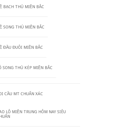
Ề BẠCH THỦ MIỀN BẮC
Ề SONG THỦ MIỀN BẮC
Ề ĐẦU ĐUÔI MIỀN BẮC
Ô SONG THỦ KÉP MIỀN BẮC
OI CẦU MT CHUẨN XÁC
AO LÔ MIỀN TRUNG HÔM NAY SIÊU
HUẨN