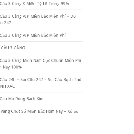
 Cầu 3 Càng 3 Miền Tỷ Lệ Trúng 99%
 Cầu 3 Càng VIP Miền Bắc Miễn Phí – Dự
n 247
 Cầu 3 Càng VIP Miền Bắc Miễn Phí
 CẦU 3 CÀNG
 Cầu 3 Càng Miền Nam Cực Chuẩn Miễn Phí
m Nay 100%
 Cầu 24h – Soi Cầu 247 – Soi Cầu Bạch Thủ
ÍNH XÁC
 Cau Mb Rong Bach Kim
 Vàng Chốt Số Miền Bắc Hôm Nay – Xổ Số