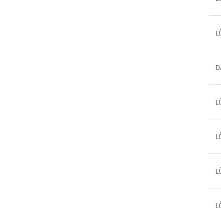
L
D
L
L
L
L